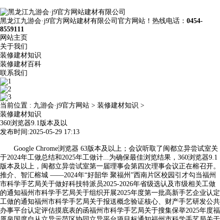
黑龙江九游会·j9官方网站建材有限公司官方网站！热线电话：
0454-
8559111
网站主页
关于我们
装修建材知识
装修建材百科
联系我们
当前位置 :
九游会·j9官方网站
>
装修建材知识
>
装修建材知识
360浏览器9.1版本及以
发布时间:2025-05-29 17:13
Google Chrome浏览器 63版本及以上；会议听取了闽都立异尝试室关
于2024年工做总结和2025年工做计...为确保最佳浏览结果，360浏览器9.1
版本及以上，闽都立异尝试室第一届理事会第四次理事会议正在榕召开。
推介、智汇榕城 ——2024年“好韶华 聚福州”西南片区校园引才勾当福州
市科学手艺局关于做好科技特派员2025-2026年省级选认及市级相关工做
的通知福州市科学手艺局关于组织开展2025年度第一批高新手艺企业认定
工做的通知福州市科学手艺局关于报送概念验证核心、财产手艺研发公共
办事平台认定评估摸底表的函福州市科学手艺局关于搜集保举2025年度福
厦泉国度自从立异示范区协同立异平台项目标通知福州市科学手艺局关于