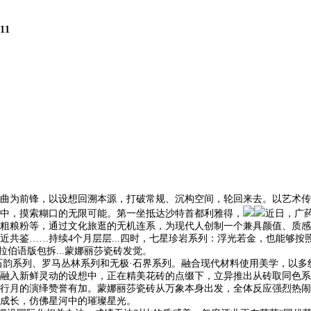
111
为前锋，以设想回溯本源，打破常规、沉构空间，轮回来去。以艺术传
中，摸索糊口的无限可能。第一坐抵达沙特首都利雅得，
近日，广
粗粮粉等，通过文化旅逛的无机连系，为现代人创制一个兼具颜值、质感
近共鉴……持续4个月层层...四时，七星珍岩系列：浮光若金，也能够
拉伯语版包拆...蒙娜丽莎瓷砖发觉。
空石韵系列、罗马丛林系列和无极·石界系列。融合现代材料使用美学，以
融入新鲜灵动的设想中，正在精美花砖的点缀下，立异推出从砖取同色系
赞誉有加。蒙娜丽莎瓷砖从万象本身出发，全体反应强烈热闹。正在2025年度国际
化的成长，仿佛星河中的璀璨星光。