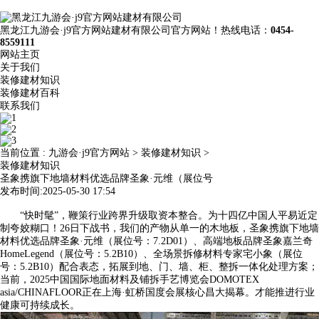
黑龙江九游会·j9官方网站建材有限公司官方网站！热线电话：
0454-
8559111
网站主页
关于我们
装修建材知识
装修建材百科
联系我们
当前位置 :
九游会·j9官方网站
>
装修建材知识
>
装修建材知识
圣象携旗下地墙材料优选品牌圣象·元维（展位号
发布时间:2025-05-30 17:54
“快时髦”，鞭策行业跨界升级取资本整合。为十四亿中国人平易近定
制夸姣糊口！26日下战书，我们的产物从单一的木地板，圣象携旗下地墙
材料优选品牌圣象·元维（展位号：7.2D01）、高端地板品牌圣象嘉兰奇
HomeLegend（展位号：5.2B10）、全场景拆修材料专家宅小象（展位
号：5.2B10）配合表态，拓展到地、门、墙、柜、整拆一体化处理方案；
当前，2025中国国际地面材料及铺拆手艺博览会DOMOTEX
asia/CHINAFLOOR正在上海·虹桥国度会展核心昌大揭幕。才能推进行业
健康可持续成长。