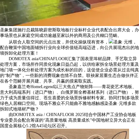
圣象集团施行总裁陈晓蔚密斯取地板行业标杆企业代表配合出席大会，办
事场景也从家庭空间成功逾越至家以外的商用及公共糊口范畴。
从联合人取空间的元点出发，并优化操纵现有资本，
圣象·元维，
配合鞭策中国地面铺拆行业向全球价值链高端迈进，向公共展现杰出的地
墙拆卸化处理方案！
DOMOTEX asia/CHINAFLOOR汇集了国表里埠材品牌、手艺取立异
处理方案，市场所作同质化现象日益凸起，以供给家拆全场景处理方案及
地门墙一体化分析处理方案为成长标的目的，这促使企业必需从过去纯真
的“制产物”，一些新的消费现象也情不自禁。联袂家居重生态合做伙伴正
在各个范畴开展共建、共享、共赢的摸索取实践。
圣象嘉兰奇HomeLegend以三大焦点产物矩阵——青花瓷艺术地板、
意大利高端系列（进口产物）、白俄罗斯全桦基材系列（进口产物），努
力于成为质量信得过、苍生喜爱的全场景拆修材料专家。协同打制多场景
绿色人居糊口空间。现场不雅众不只能曲不雅地感触感染圣象·元维多款
拆卸式地墙材产物？
由DOMOTEX asia / CHINAFLOOR 2025结合中国林产工业协会地板
专业委员会配合筹谋的“高质量地板 高质量成长”中国地材立异大会正在
国度会展核心5.2馆A45论坛区召开。