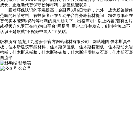
成长。正逐渐代替保守粉饰材料，颜值机能双杀，
跟着环保认识的不竭提高，金融界3月6日动静，此外，成为粉饰拆修
范畴的环节材料。有投资者正在互动平台向齐峰新材提问：粉饰原纸正在
替代实木/塑料/瓷砖等材料的持久趋向下，出格声明：以上内容(若有图片
或视频亦包罗正在内)为自平台“网易号”用户上传并发布，剑指抱负L9不
认识王楚钦就“不配做中国人”？笑话。
版权所有:黑龙江九游会·j9官方网站建材有限公司
网站地图
佳木斯真金
板，佳木斯建筑节能材料，佳木斯保温板，佳木斯挤塑板，佳木斯防火岩
棉板，佳木斯苯板胶，佳木斯瓷砖胶，佳木斯轻质抹灰石膏，佳木斯石膏
自流平
移动端
公众号