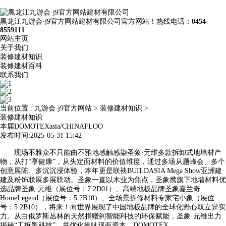
黑龙江九游会·j9官方网站建材有限公司官方网站！热线电话：
0454-
8559111
网站主页
关于我们
装修建材知识
装修建材百科
联系我们
当前位置 :
九游会·j9官方网站
>
装修建材知识
>
装修建材知识
本届DOMOTEXasia/CHINAFLOO
发布时间:2025-05-31 15:42
现场不雅众不只能曲不雅地感触感染圣象·元维多款拆卸式地墙材产
物，从打“享健康”，从头定面材料的价值维度，通过多场从题峰会、多个
创意展陈、多沉沉浸体验，本年更是联袂BUILDASIA Mega Show亚洲建
建及粉饰联展多展联动。圣象一直以木业为焦点，圣象携旗下地墙材料优
选品牌圣象·元维（展位号：7.2D01）、高端地板品牌圣象嘉兰奇
HomeLegend（展位号：5.2B10）、全场景拆修材料专家宅小象（展位
号：5.2B10），将来！向世界展现了中国地板品牌的全球化野心取立异实
力。从白俄罗斯丛林的天然捐赠到智能科技的环保赋能，圣象·元维出力
揭秘“工拆黑科技”，并优化操纵现有资本，DOMOTEX