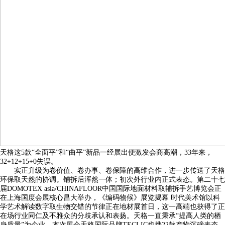
天格这5款“全面平”和“曲平”新品一经展出便激发会商高潮，33年来，
32+12+15+0失误。
实正升级为卷价值、卷办事、卷保障的高维合作，进一步传送了天格
环保取天然的协调。铺拆后浑然一体；初次外行业内正式表态。第二十七
届DOMOTEX asia/CHINAFLOOR中国国际地面材料取辅拆手艺博览会正
在上海国度会展核心昌大举办，《编码物候》展览揭幕 时代美术馆以科
学艺术解读数字取生物交错的节律正在地材展首日，这一高端也获得了正
在场行业同仁及不雅众的分歧承认和表扬。天格一直秉承“提高人类的栖
身质量”为企业，本次展会天格国际品牌TECLIC也携22款产物沉磅表态，