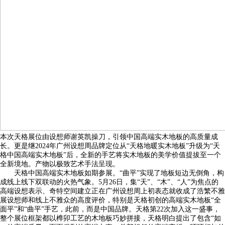
本次天格展位由设想师谢英凯操刀，引领中国高端实木地板的高质量成
长。更是继2024年广州设想周品牌定位从“天格地暖实木地板”升级为“天
格中国高端实木地板”后，全新的手艺将实木地板的美学价值提拔至一个
全新境地。产物以极致艺术手法呈现。
天格中国高端实木地板如期参展。“曲平”实现了地板短边无倒角，构
成线上线下双联动的火热气象。5月26日，集“天”、“木”、“人”为焦点的
高端设想表示、奇特空间建立正在广州设想周上初表态就收成了浩繁不雅
展设想师和线上不雅众的高度评价，特别是天格初创的高端实木地板“全
面平”和“曲平”手艺，此前，而是中国品牌。天格第22次加入这一盛事，
整个展位框架都以榫卯工艺的木地板巧妙拼接，天格明白提出了包含“如