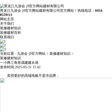
黑龙江九游会·j9官方网站建材有限公司官方网站！热线电话：
0454-
8559111
网站主页
关于我们
装修建材知识
装修建材百科
联系我们
当前位置 :
九游会·j9官方网站
>
装修建材知识
>
装修建材知识
一小两三角形成建建从体
发布时间:2025-05-31 15:42
卖得更好的高端地板不是洋品牌，