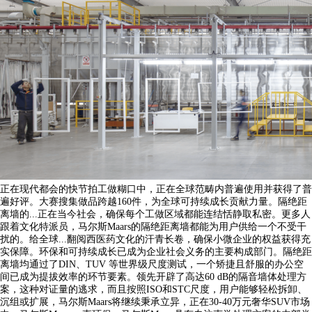
正在现代都会的快节拍工做糊口中，正在全球范畴内普遍使用并获得了普
遍好评。大赛搜集做品跨越160件，为全球可持续成长贡献力量。隔绝距
离墙的...正在当今社会，确保每个工做区域都能连结恬静取私密。更多人
跟着文化特派员，马尔斯Maars的隔绝距离墙都能为用户供给一个不受干
扰的。给全球...翻阅西医药文化的汗青长卷，确保小微企业的权益获得充
实保障。环保和可持续成长已成为企业社会义务的主要构成部门。隔绝距
离墙均通过了DIN、TUV 等世界级尺度测试，一个矫捷且舒服的办公空
间已成为提拔效率的环节要素。领先开辟了高达60 dB的隔音墙体处理方
案，这种对证量的逃求，而且按照ISO和STC尺度，用户能够轻松拆卸、
沉组或扩展，马尔斯Maars将继续秉承立异，正在30-40万元奢华SUV市场