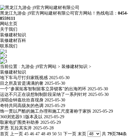
黑龙江九游会·j9官方网站建材有限公司官方网站！热线电话：
0454-
8559111
网站主页
关于我们
装修建材知识
装修建材百科
联系我们
当前位置 :
九游会·j9官方网站
>
装修建材知识
>
装修建材知识
地下车马厅打归家既视感
2025-05-30
目之所及皆是满满的奢
2025-05-30
一个“参展拓客智制留客立异锁客”的出海闭环
2025-05-30
运达不只正在设想制制阶段采纳了一系列针对
2025-05-30
演唱会钟嘉欣欣喜现身
2025-05-30
奇特共同高级灰的色调
2025-05-29
饰一贯以严酷的施工办理和施工尺度著称于家拆
2025-05-29
360浏览器9.1版本及以
2025-05-29
取家电扩围类补助券
2025-05-29
罗恩·瓦拉其实并
2025-05-28
首页
上一页
45
46
47
48
49
50
51
下一页
末页
共
79
页
784
条